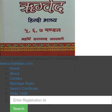
© 2026 www.aryasamajbilaspur.in | Developed By
www.softwebian.com
Home
About
Contact
Marriage Rules
Search Certificate
Visits 1008
Search